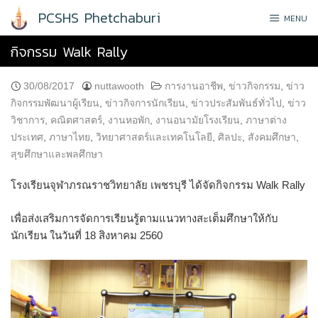
Skip
PCSHS Phetchaburi
MENU
to
content
กิจกรรม Walk Rally
30/08/2017
nuttawooth
การงานอาชีพ
,
ข่าวกิจกรรม
,
ข่าว
กิจกรรมพัฒนาผู้เรียน
,
ข่าวกิจการนักเรียน
,
ข่าวประสัมพันธ์ทั่วไป
,
ข่าว
วิชาการ
,
คณิตศาสตร์
,
งานหอพัก
,
งานอนามัยโรงเรียน
,
ภาษาต่าง
ประเทศ
,
ภาษาไทย
,
วิทยาศาสตร์และเทคโนโลยี
,
ศิลปะ
,
สังคมศึกษา
,
สุขศึกษาและพลศึกษา
โรงเรียนจุฬาภรณราชวิทยาลัย เพชรบุรี ได้จัดกิจกรรม Walk Rally
เพื่อส่งเสริมการจัดการเรียนรู้ตามแนวทางสะเต็มศึกษาให้กับ
นักเรียน ในวันที่ 18 สิงหาคม 2560