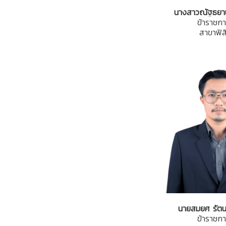
นางสาวณัฐธยาน
ข้าราชกา
สาขาฟิส
นายสมยศ รัตนไ
ข้าราชกา