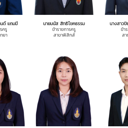
นต์ แถมมี
นายมนัส สิทธิโชคธรรม
นางสาวปิย
รครู
ข้าราชการครู
ข้า
ิทยา
สาขาฟิสิกส์
สาข