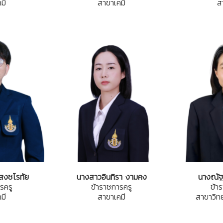
มี
สาขาเคมี
ส
แสงชโรทัย
นางสาวอินทิรา งามคง
นางณัฐ
รครู
ข้าราชการครู
ข้า
มี
สาขาเคมี
สาขาวิทย