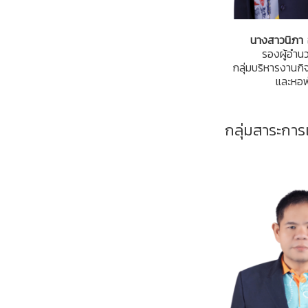
นางสาวนิภา 
รองผู้อำน
กลุ่มบริหารงานกิ
และหอพ
กลุ่มสาระการ