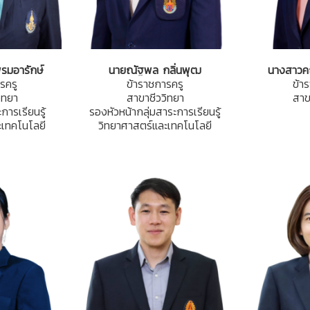
มอารักษ์
นายณัฐพล กลิ่นพุฒ
นางสาวค
รครู
ข้าราชการครู
ข้า
ิทยา
สาขาชีววิทยา
สาข
การเรียนรู้
รองหัวหน้ากลุ่มสาระการเรียนรู้
ะเทคโนโลยี
วิทยาศาสตร์และเทคโนโลยี