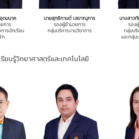
อุดมนาค
นายสุทธิกานต์ เลขาณุการ
นางสาวทัศ
วยการ
รองผู้อำนวยการ
รองผ
จการนักเรียน
กลุ่มบริหารงานวิชาการ
กลุ่มบร
ัก
และกลุ่ม
เรียนรู้วิทยาศาสตร์และเทคโนโลยี