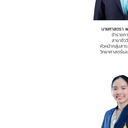
นายศาสตรา พร
ข้าราชกา
สาขาชีวว
หัวหน้ากลุ่มสาระ
วิทยาศาสตร์แล