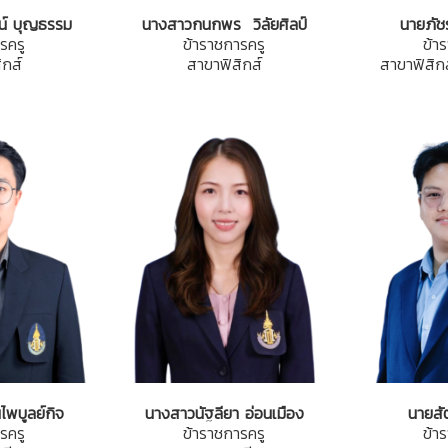
์ บุญธรรม
นางสาวกนกพร วิลัยศิลป์
นาย
ภัช
รครู
ข้าราชการครู
ข้า
ิกส์
สาขาฟิสิกส์
สาขาฟิสิก
พบูลย์กิจ
นางสาวนัฐลียา อ่อนเมือง
นายสัต
รครู
ข้าราชการครู
ข้า