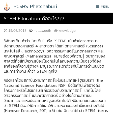
Skip
PCSHS Phetchaburi
MENU
to
content
STEM Education คืออะไร???
19/06/2018
nuttawooth
knowledge
รู้จักสะเต็ม คำว่า “สะเต็ม” หรือ “STEM” เป็นคำย่อจากภาษา
อังกฤษของศาสตร์ 4 สาขาวิชา ได้แก่ วิทยาศาสตร์ (
S
cience)
เทคโนโลยี (
T
echnology) วิศวกรรมศาสตร์(
E
ngineering) และ
คณิตศาสตร์ (
M
athematics) หมายถึงองค์ความรู้ วิชาการของ
ศาสตร์ทั้งสี่ที่มีความเชื่อมโยงกันในโลกของความเป็นจริงที่ต้อง
อาศัยองค์ความรู้ต่างๆ มาบูรณาการเข้าด้วยกันในการดำเนินชีวิต
และการทำงาน คำว่า STEM ถูกใช้
ครั้งแรกโดยสถาบันวิทยาศาสตร์แห่งประเทศสหรัฐอเมริกา (the
National Science Foundation: NSF) ซึ่งใช้คำนี้เพื่ออ้างถึง
โครงการหรือโปรแกรมที่เกี่ยวข้องกับวิทยาศาสตร์ เทคโนโลยี
วิศวกรรมศาสตร์ และคณิตศาสตร์ อย่างไรก็ตามสถาบัน
วิทยาศาสตร์แห่งประเทศสหรัฐอเมริกาไม่ได้ให้นิยามที่ชัดเจนของคำ
ว่า STEM มีผลให้มีการใช้และให้ความหมายของคำนี้แตกต่างกันไป
(Hanover Research, 2011, p.5) เช่น มีการใช้คำว่า STEM ในการ