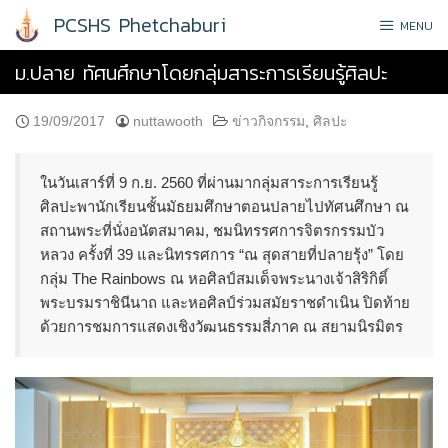
Skip
PCSHS Phetchaburi
MENU
to
content
ม.ปลาย ทัศนศึกษาโดยกลุ่มสาระการเรียนรู้ศิลปะ
19/09/2017
nuttawooth
ข่าวกิจกรรม
,
ศิลปะ
ในวันเสาร์ที่ 9 ก.ย. 2560 ที่ผ่านมากลุ่มสาระการเรียนรู้
ศิลปะพานักเรียนชั้นมัธยมศึกษาตอนปลายไปทัศนศึกษา ณ
สถานพระที่นั่งอนัตสมาคม, ชมนิทรรศการจิตรกรรมบัว
หลวง ครั้งที่ 39 และนิทรรศการ “ณ สุดสายที่ปลายรุ้ง” โดย
กลุ่ม The Rainbows ณ หอศิลป์สมเด็จพระนางเจ้าสิริกิติ์
พระบรมราชินีนาถ และหอศิลป์ร่วมสมัยราชดำเนิน ปิดท้าย
ด้วยการชมการแสดงเชิงวัฒนธรรมสี่ภาค ณ สยามนิรมิตร