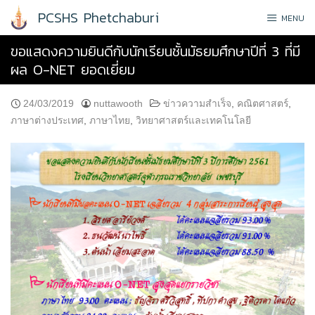
Skip
PCSHS Phetchaburi
MENU
to
content
ขอแสดงความยินดีกับนักเรียนชั้นมัธยมศึกษาปีที่ 3 ที่มี
ผล O-NET ยอดเยี่ยม
24/03/2019
nuttawooth
ข่าวความสำเร็จ
,
คณิตศาสตร์
,
ภาษาต่างประเทศ
,
ภาษาไทย
,
วิทยาศาสตร์และเทคโนโลยี