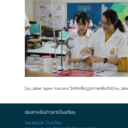
[su_label type=”success”]
คลิกเพื่อดูรูปภาพเพิ่มเติม
[/su_lab
ช่องทางรับข่าวสารโรงเรียน
facebook โรงเรียน