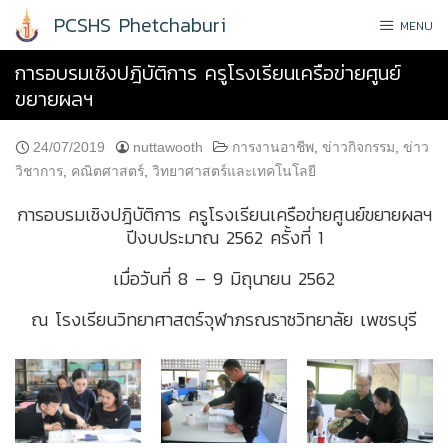
Skip
PCSHS Phetchaburi
MENU
to
content
การอบรมเชิงปฎิบัติการ ครูโรงเรียนเครือข่ายศูนย์
ขยายผลฯ
24/07/2019
nuttawooth
การงานอาชีพ
,
ข่าวกิจกรรม
,
ข่าว
วิชาการ
,
คณิตศาสตร์
,
วิทยาศาสตร์และเทคโนโลยี
การอบรมเชิงปฎิบัติการ ครูโรงเรียนเครือข่ายศูนย์ขยายผลฯ
ปีงบประมาณ 2562 ครั้งที่ 1
เมื่อวันที่ 8 – 9 มิถุนายน 2562
ณ โรงเรียนวิทยาศาสตร์จุฬาภรณราชวิทยาลัย เพชรบุรี